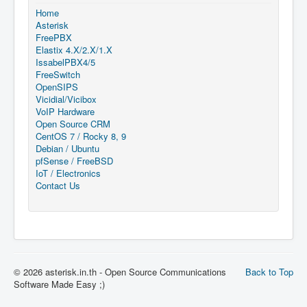
Home
Asterisk
FreePBX
Elastix 4.X/2.X/1.X
IssabelPBX4/5
FreeSwitch
OpenSIPS
Vicidial/Vicibox
VoIP Hardware
Open Source CRM
CentOS 7 / Rocky 8, 9
Debian / Ubuntu
pfSense / FreeBSD
IoT / Electronics
Contact Us
© 2026 asterisk.in.th - Open Source Communications
Back to Top
Software Made Easy ;)