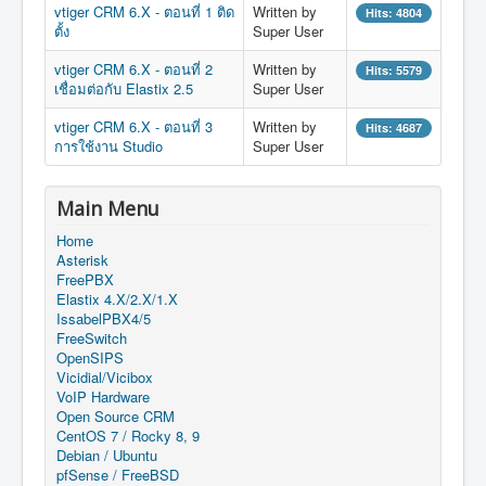
vtiger CRM 6.X - ตอนที่ 1 ติด
Written by
Hits: 4804
ตั้ง
Super User
vtiger CRM 6.X - ตอนที่ 2
Written by
Hits: 5579
เชื่อมต่อกับ Elastix 2.5
Super User
vtiger CRM 6.X - ตอนที่ 3
Written by
Hits: 4687
การใช้งาน Studio
Super User
Main Menu
Home
Asterisk
FreePBX
Elastix 4.X/2.X/1.X
IssabelPBX4/5
FreeSwitch
OpenSIPS
Vicidial/Vicibox
VoIP Hardware
Open Source CRM
CentOS 7 / Rocky 8, 9
Debian / Ubuntu
pfSense / FreeBSD