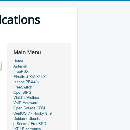
ications
Main Menu
Home
Asterisk
FreePBX
Elastix 4.X/2.X/1.X
IssabelPBX4/5
FreeSwitch
OpenSIPS
Vicidial/Vicibox
VoIP Hardware
Open Source CRM
CentOS 7 / Rocky 8, 9
Debian / Ubuntu
pfSense / FreeBSD
IoT / Electronics